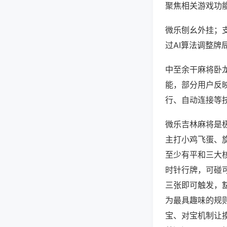
聚焦相关游戏功
微乐刨幺外挂；
过AI算法调整牌
中至余干麻将卧龙
能，部分用户反映
行、自动连接等技
微乐吉林麻将是
主打小鸡飞蛋、
至少有平和三大
时针行牌，可碰
三张即可触发，
为最具趣味的规
宝、对宝机制让