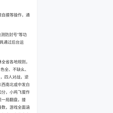
速自摸等操作，通
检测防封号”等功
工具通过后台运
林全省各地规则，
三色全、不缺幺、
牌，四人对战，逆
东西南北或中发白
加分，小鸡飞蛋作
现一局翻盘，搂
番数，游戏全面涵