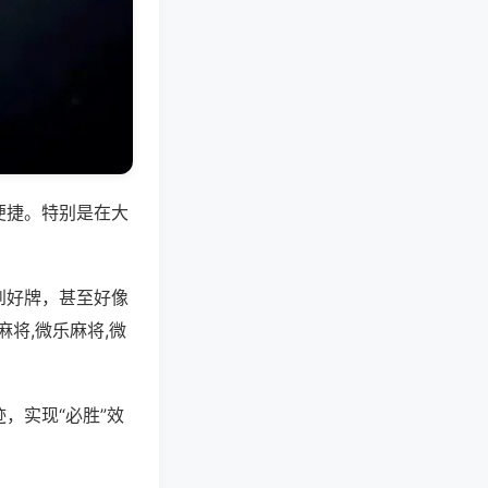
便捷。特别是在大
到好牌，甚至好像
将,微乐麻将,微
，实现“必胜”效
。