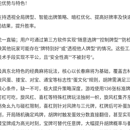
能优势与特色！
支持透视全局牌型、智能出牌策略、暗杠优化、提高好牌率及快
局结果，提升胜率。
一直输；用户可通过第三方软件实现“随意选牌”“控制牌型”“防
其他玩家可能存在“牌特别好”或“透视他人牌型”的情况。这些
术手段实现不平公，且“安全性高”“不被封号”。
极具东北特色的经典麻将玩法，核心以长春麻将为基础，覆盖吉
旋风蛋、搂宝、对宝、通宝等标志性“蛋文化”规则，胡牌需满足
核心条件，缺一不可，极大提升策略深度，游戏使用136张标准
可杠可吃，旋风杠、喜杠等特殊杠牌玩法独树一帜，旋风杠集齐
豁免幺九与碰杠限制，喜杠则针对风牌与三元牌，杠牌后可补蛋
则，开局随机确定鸡牌，胡牌时触发蛋效分数直接翻倍，甚至实
摸宝牌成为高光时刻，宝牌可替代任意牌，大幅提升胡牌概率与