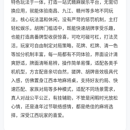
特色玩法于一体，打造一站式赣麻娱乐平台，无需切
换应用，就能体验南昌、九江、赣州等多地不同玩
法，核心玩法温和休闲，没有严苛的惩罚机制，主打
轻松娱乐，胡牌门槛适中，既能快速胡牌享受乐趣，
也能打造高番牌型收获惊喜，可吃可碰可杠，打法灵
活，玩家可自由制定对局策略，花牌、杠牌、清一色
等加分机制丰富，每一局都有不同体验，界面设计清
爽舒适，牌面清晰易辨，操作简单易懂，适配各类手
机机型，方言配音亲切自然，搓牌、胡牌音效极具代
入感，仿佛置身江西本地麻将桌，支持好友约局、快
速匹配、家族对局等多种模式，适配不同场景需求，
真人对战公平公正，有挂辅助，不管是闲暇时光放松
心情，还是逢年过节联络感情，都是绝佳的麻将选
择，深受江西玩家的喜爱。