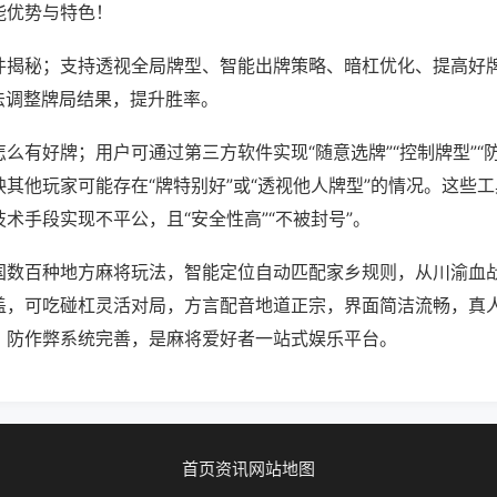
能优势与特色！
件揭秘；支持透视全局牌型、智能出牌策略、暗杠优化、提高好
法调整牌局结果，提升胜率。
么有好牌；用户可通过第三方软件实现“随意选牌”“控制牌型”“
其他玩家可能存在“牌特别好”或“透视他人牌型”的情况。这些
术手段实现不平公，且“安全性高”“不被封号”。
国数百种地方麻将玩法，智能定位自动匹配家乡规则，从川渝血
盖，可吃碰杠灵活对局，方言配音地道正宗，界面简洁流畅，真
，防作弊系统完善，是麻将爱好者一站式娱乐平台。
首页
资讯
网站地图