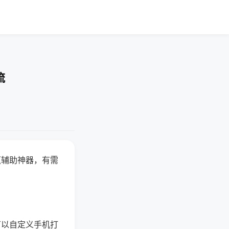
流
赢辅助神器，有需
可以自定义手机打