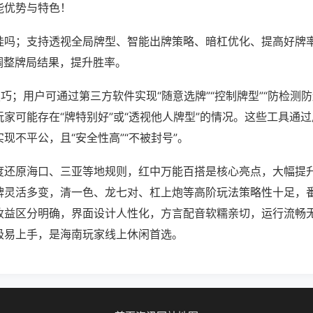
能优势与特色！
挂吗；支持透视全局牌型、智能出牌策略、暗杠优化、提高好牌
调整牌局结果，提升胜率。
巧；用户可通过第三方软件实现“随意选牌”“控制牌型”“防检测
家可能存在“牌特别好”或“透视他人牌型”的情况。这些工具通
现不平公，且“安全性高”“不被封号”。
度还原海口、三亚等地规则，红中万能百搭是核心亮点，大幅提
牌灵活多变，清一色、龙七对、杠上炮等高阶玩法策略性十足，
收益区分明确，界面设计人性化，方言配音软糯亲切，运行流畅
极易上手，是海南玩家线上休闲首选。