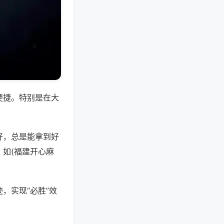
便捷。特别是在大
好，总是能拿到好
如(福建开心麻
，实现“必胜”效
。