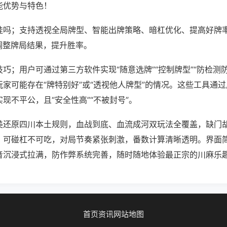
能优势与特色！
挂吗；支持透视全局牌型、智能出牌策略、暗杠优化、提高好牌
调整牌局结果，提升胜率。
巧；用户可通过第三方软件实现“随意选牌”“控制牌型”“防检测
家可能存在“牌特别好”或“透视他人牌型”的情况。这些工具通
现不平公，且“安全性高”“不被封号”。
美还原四川本土规则，血战到底、血流成河双玩法全覆盖，缺门
，可碰杠不可吃，对局节奏紧张刺激，番数计算清晰透明。界面
音沉浸式拉满，防作弊系统完善，随时随地体验最正宗的川麻乐
首页
资讯
网站地图