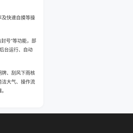
率及快速自摸等操
防封号”等功能，部
过后台运行、自动
胡牌、刮风下雨核
简洁大气、操作流
趣。