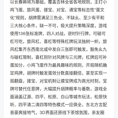
以长春麻将为基础，覆盖吉林全省各地规则，主打小
鸡飞蛋、旋风蛋、搂宝、对宝、通宝等标志性“蛋文
化”规则，胡牌需满足三色全、不缺幺、至少有平和
三大核心条件，缺一不可，极大提升策略深度，游戏
使用136张标准牌，四人对战，逆时针行牌，可碰可
杠可吃，旋风杠、喜杠等特殊杠牌玩法独树一帜，旋
风杠集齐东西南北或中发白三张即可触发，豁免幺九
与碰杠限制，喜杠则针对风牌与三元牌，杠牌后可补
蛋加分，小鸡飞蛋作为最具趣味的规则，开局随机确
定鸡牌，胡牌时触发蛋效分数直接翻倍，甚至实现一
局翻盘，搂宝、对宝机制让摸宝牌成为高光时刻，宝
牌可替代任意牌，大幅提升胡牌概率与番数，游戏全
面涵盖辽源、四平、松原、白山等城市玩法，松原快
听、四平清二清四等特色模式一应俱全，东北方言配
音豪爽接地气，3D界面还原线下茶馆氛围，亲友圈