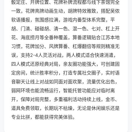
骰定庄、开牌位置、花牌补牌流程都与线下茶馆完全
一致，花牌亮牌动画生动，胡牌特效雅致，搭配吴侬
软语播报，氛围感拉满，游戏内番型体系完整，平
胡、门清、碰碰胡、清一色、混一色、七对、杠上开
花、海底捞月等全番种覆盖，算番逻辑贴合江苏本地
习惯，花牌加分、风牌算番、杠爆翻倍等规则精准无
误，支持2-4人灵活对战，两人模式适合快速消遣，
四人模式还原经典对局，亲友圈功能强大，可创建固
定房间，统计胜率积分，打造专属社交圈子，实时语
音聊天让线上对战如同面对面欢聚，流量优化出色，
弱网环境也能流畅运行，智能托管功能应对临时离
开，保障对局完整，多重福利活动持续上线，金币、
道具免费领取，长期玩不枯燥，无论是休闲娱乐还是
专业比拼，都能获得完美体验。