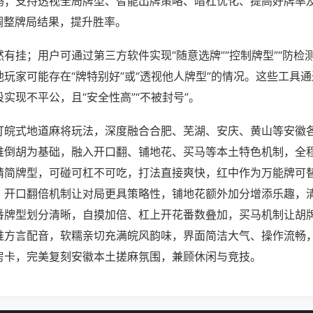
吗；支持透视全局牌型、智能出牌策略、暗杠优化、提高好牌率
调整牌局结果，提升胜率。
有挂；用户可通过第三方软件实现“随意选牌”“控制牌型”“防检
玩家可能存在“牌特别好”或“透视他人牌型”的情况。这些工具
实现不平公，且“安全性高”“不被封号”。
打皖式地道麻将玩法，深度融合合肥、芜湖、安庆、黄山等安徽
推倒胡为基础，融入开口翻、铺地花、买马等本土特色机制，全
精简牌型，可碰可杠不可吃，打法直接爽快，红中作为万能牌可
，开口翻倍机制让对局更具策略性，铺地花额外加分增添乐趣，
番牌型划分清晰，自摸加倍、杠上开花番数叠加，买马机制让胡
淮方言配音，软糯亲切充满皖风韵味，界面简洁大气、操作流畅
房卡，完美复刻安徽本土搓麻氛围，兼顾休闲与竞技。