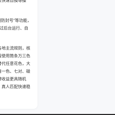
及快速自摸等操
测防封号”等功能，
通过后台运行、自
各地主流规则，核
程使用筒条万三色
替代任意花色，大
清一色、七对、碰
牌收益更具随机
，真人匹配快速稳