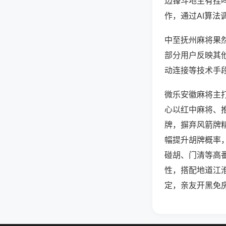
边锋斗地主有挂
作，通过AI算法
中至抚州麻将果然
部分用户反映其他
动连接等技术手段
微乐安徽麻将主
心以红中麻将、
牌，摒弃风箭牌
幅提升胡牌概率
碰胡、门清等高
性，搭配地道江
定，亲友开黑免