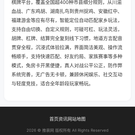
棋牌平台，覆盖全国超400种市县细分规则，从川渝
血战、广东鸡胡、湖南扎鸟到贵州捉鸡、安徽红中、
福建游金等应有尽有，智能定位自动匹配家乡玩法，
支持自由切换、自定义规则，可碰可杠、玩法灵活，
胡牌、杠牌、结算完全复刻线下习惯，地道方言配音
贯穿全程，沉浸式体验拉满，界面简洁美观、操作流
畅顺手，支持快速匹配、好友约局、家族赛事等多种
模式，免房卡开黑便捷，真人对战公平公正，防作弊
系统完善，无广告无卡顿，兼顾休闲娱乐、社交互动
与轻度竞技，适合全年龄段玩家畅玩。
首页
资讯
网站地图
2026 © 推裴网 版权所有 All Rights Reserved