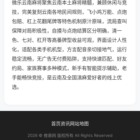
微乐云南麻将聚焦云南本土麻将精髓，兼顾休闲与竞
技，完美复刻云南各地民间规则，飞小鸡万能、点炮
包赔、杠上花翻尾牌等特色机制原汁原味，流局查叫
保障对局积极性，自摸与点炮结算区分明确，清一
色、七对、杠开等高番牌型收益可观，界面设计人性
化，适配各类手机机型，方言配音亲切接地气，运行
稳定流畅，无广告无付费陷阱，支持快速匹配、好友
约局、家族赛事多种模式，新手有智能提示辅助，老
手能畅快竞技，是云南及全国滇麻爱好者的线上优
选。
首页
资讯
网站地图
2026 © 推裴网 版权所有 All Rights Reserved