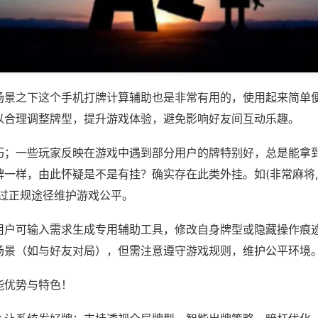
场景之下这个手机打牌计算辅助也是非常有用的，使用起来简单
以合理调整牌型，提升游戏体验，避免影响好友间互动乐趣。
巧；一些玩家反映在游戏中遇到部分用户的牌特别好，总是能拿
一样，由此怀疑是不是有挂？确实存在此类外挂。如(非常麻将,
通过正规途径维护游戏公平。
用户可输入需求生成专用辅助工具，修改自身牌型或隐藏操作痕迹
场景（如与好友对局），但需注意遵守游戏规则，维护公平环境
能优势与特色！