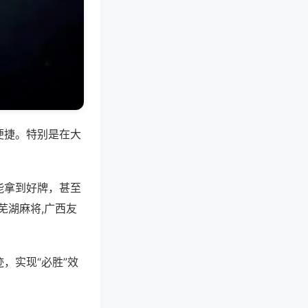
便捷。特别是在大
能拿到好牌，甚至
芜湖麻将,广西友
，实现“必胜”效
。