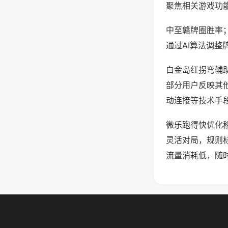
聚焦相关游戏功
中至赣牌圈胜率
通过AI算法调整
白金岛红拐弯辅助
部分用户反映其他
动连接等技术手段
微乐跑得快优化
灵活对局，规则
流量消耗低，随