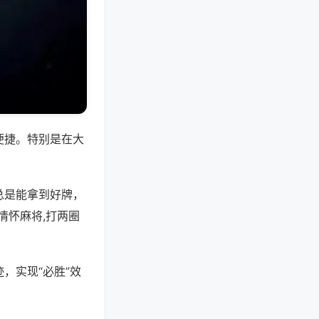
便捷。特别是在大
总是能拿到好牌，
情怀麻将,打两圈
，实现“必胜”效
。