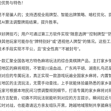
能优势与特色！
是不是骗人的；支持透视全局牌型、智能出牌策略、暗杠优化、
过AI算法调整牌局结果，提升胜率。
好牌技巧；用户可通过第三方软件实现“随意选牌”“控制牌型”“
其他玩家可能存在“牌特别好”或“透视他人牌型”的情况。这些
术手段实现不平公，且“安全性高”“不被封号”。
一款汇聚全国各地方特色麻将玩法的综合类棋牌产品，主打家乡
同地区的麻将规则，不管是川渝血战、广东鸡平胡、湖南扎鸟还
到对应的专属玩法，真正实现一款游戏玩遍全国家乡麻将，内置
在地区的主流玩法，无需手动查找，上手就能体验最熟悉的家乡
玩家可根据本地民间习惯调整规则细节，打造专属的家乡麻将对
地方言配音，切换不同玩法就能听到对应的方言提示，瞬间拉近
实时对战，也能邀请远方亲友组队开黑，跨越地域限制共享搓麻