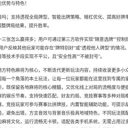
能优势与特色！
挂吗；支持透视全局牌型、智能出牌策略、暗杠优化、提高好牌
调整牌局结果，提升胜率。
三张怎么赢得多；用户可通过第三方软件实现“随意选牌”“控制牌
用户反映其他玩家可能存在“牌特别好”或“透视他人牌型”的情况
等技术手段实现不平公，且“安全性高”“不被封号”。
地方特色麻将为核心，不断迭代更新玩法内容，持续收录更多小
国每一个角落的本土玩法，让每一位玩家都能在这里找到专属的
新，既保留各地麻将的核心精髓，又优化线上对局的流畅度与便
群的娱乐节奏，支持快速匹配、好友约局、竞技赛事等多种对局
情，竞技玩家可参与赛事比拼牌技，内置智能辅助功能，可提示
局，避免出错，方言音效与背景音乐极具地域特色，不同玩法搭
的麻将文化，运行流畅无卡顿，适配各类手机系统，无需占用过