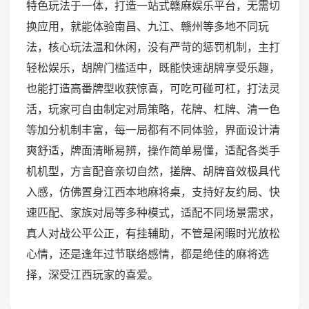
特色玩法于一体，打造一站式赣麻娱乐平台，无需切
换应用，就能体验南昌、九江、赣州等多地不同玩
法，核心玩法温和休闲，没有严苛的惩罚机制，主打
轻松娱乐，胡牌门槛适中，既能快速胡牌享受乐趣，
也能打造高番牌型收获惊喜，可吃可碰可杠，打法灵
活，玩家可自由制定对局策略，花牌、杠牌、清一色
等加分机制丰富，每一局都有不同体验，界面设计清
爽舒适，牌面清晰易辨，操作简单易懂，适配各类手
机机型，方言配音亲切自然，搓牌、胡牌音效极具代
入感，仿佛置身江西本地麻将桌，支持好友约局、快
速匹配、家族对局等多种模式，适配不同场景需求，
真人对战公平公正，有挂辅助，不管是闲暇时光放松
心情，还是逢年过节联络感情，都是绝佳的麻将选
择，深受江西玩家的喜爱。