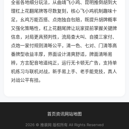
全省各地细分玩法，从曲靖飞小鸡、昆明推倒胡到大
理杠上花翻尾牌等尽数复刻，核心飞小鸡机制趣味十
足，幺鸡万能百搭、点炮独自包赔，既提升胡牌概率
又强化策略性，杠上花翻尾牌让玩家提前掌握关键牌
信息，对局更具预判性，流局查大叫、自摸三家付、
点炮一家付规则清晰公平，清一色、七对、门清等高
番牌型收益丰厚，界面设计清爽舒适，牌面清晰易
辨，方言配音地道纯正，运行无卡顿无广告，支持单
机练习与联机对战，新手易上手、老手能竞技，真人
对战公平有挂。
首页
资讯
网站地图
2026 © 推裴网 版权所有 All Rights Reserved