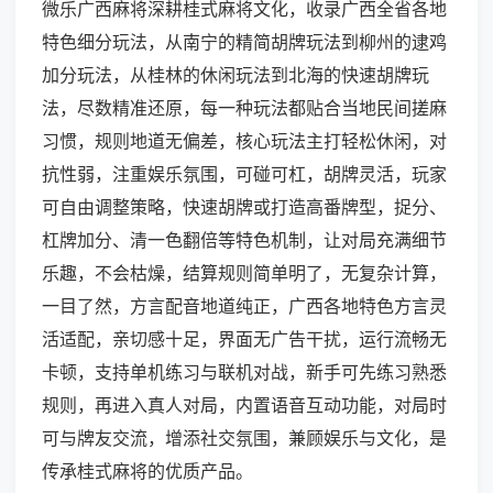
微乐广西麻将深耕桂式麻将文化，收录广西全省各地
特色细分玩法，从南宁的精简胡牌玩法到柳州的逮鸡
加分玩法，从桂林的休闲玩法到北海的快速胡牌玩
法，尽数精准还原，每一种玩法都贴合当地民间搓麻
习惯，规则地道无偏差，核心玩法主打轻松休闲，对
抗性弱，注重娱乐氛围，可碰可杠，胡牌灵活，玩家
可自由调整策略，快速胡牌或打造高番牌型，捉分、
杠牌加分、清一色翻倍等特色机制，让对局充满细节
乐趣，不会枯燥，结算规则简单明了，无复杂计算，
一目了然，方言配音地道纯正，广西各地特色方言灵
活适配，亲切感十足，界面无广告干扰，运行流畅无
卡顿，支持单机练习与联机对战，新手可先练习熟悉
规则，再进入真人对局，内置语音互动功能，对局时
可与牌友交流，增添社交氛围，兼顾娱乐与文化，是
传承桂式麻将的优质产品。