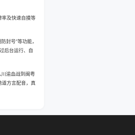
牌率及快速自摸等
测防封号”等功能，
通过后台运行、自
从川渝血战到闽粤
地道方言配音，真