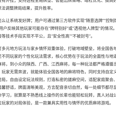
没有外挂；支持透视全局牌型、智能出牌策略、暗杠优化、提高
算法调整牌局结果，提升胜率。
么让系统发好牌；用户可通过第三方软件实现“随意选牌”“控制牌
用户反映其他玩家可能存在“牌特别好”或“透视他人牌型”的情况
等技术手段实现不平公，且“安全性高”“不被封号”。
打多元地方玩法与家乡情怀双重体验，打破地域壁垒，将全国各
足不同玩家的个性化玩法需求，核心优势在于玩法的全面性与地
麻将，到小众的陕西、广西、江西麻将，每一种玩法都严格遵循
，玩家无需奔波，就能体验全国各地的麻将特色，同时支持自定
对局，自由设定玩法规则，打造私密的搓麻空间，适配家庭聚会
温馨舒适，牌面清晰美观，方言配音亲切自然，每一处细节都尽
杂学习，就算是不熟悉线上操作的长辈也能轻松玩转，真人对战
位玩家的对局体验，是一款兼具实用性与情怀的优质麻将游戏。