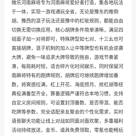
微乐河南麻将专为河南麻将爱好者打造，集各地玩法
于一体，实现一游戏通玩全省，无论是豫东的推倒
胡、豫西的混子玩法还是豫中的杠呲规则，都能自由
切换无需切换应用，核心胡牌条件简单清晰，满足四
组面子加一对将即可，特殊牌型如七对、十三幺也可
直接胡牌，混子机制的加入让中等牌型也有机会逆袭
大牌，避免一味追求大牌导致的拖沓，游戏节奏紧
凑，每局耗时短，适合碎片化时间娱乐，同时保留河
南麻将特有的跑牌规则，胡牌后可继续跑牌增加番
数，将爽感拉满，杠上开花、海底捞月、抢杠胡等经
典役满番型齐全，算番逻辑严谨符合本地习惯，支持
自定义房间规则，可设置封顶番数、是否带混、能否
吃牌等参数，完全适配亲友聚会的个性化需求，实时
语音聊天功能让线上对战如同面对面欢聚，多重福利
活动持续放送，金币、道具免费领取，零氪也能畅玩