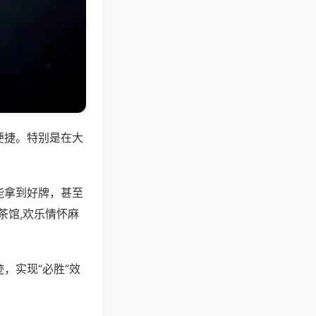
便捷。特别是在大
能拿到好牌，甚至
茶馆,欢乐情怀麻
，实现“必胜”效
。