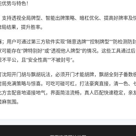
能优势与特色！
；支持透视全局牌型、智能出牌策略、暗杠优化、提高好牌率及
牌局结果，提升胜率。
；用户可通过第三方软件实现“随意选牌”“控制牌型”“防检测防
可能存在“牌特别好”或“透视他人牌型”的情况。这些工具通过
不平公，且“安全性高”“不被封号”。
打沈阳开门胡与飘胡玩法，必须开门才能胡牌，飘胡全刻子番数
对局充满策略与惊喜。可吃可碰可杠，打法豪爽直接，清一色、
北方言配音地道接地气，界面简洁流畅，真人匹配快速稳定，亲
搓麻氛围。