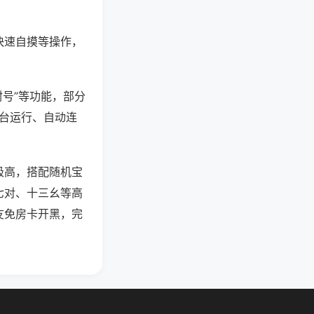
快速自摸等操作，
封号”等功能，部分
后台运行、自动连
极高，搭配随机宝
七对、十三幺等高
友免房卡开黑，完