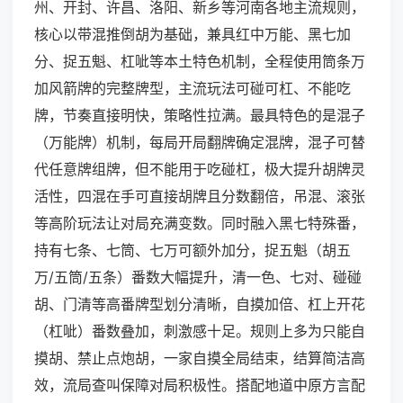
州、开封、许昌、洛阳、新乡等河南各地主流规则，
核心以带混推倒胡为基础，兼具红中万能、黑七加
分、捉五魁、杠呲等本土特色机制，全程使用筒条万
加风箭牌的完整牌型，主流玩法可碰可杠、不能吃
牌，节奏直接明快，策略性拉满。最具特色的是混子
（万能牌）机制，每局开局翻牌确定混牌，混子可替
代任意牌组牌，但不能用于吃碰杠，极大提升胡牌灵
活性，四混在手可直接胡牌且分数翻倍，吊混、滚张
等高阶玩法让对局充满变数。同时融入黑七特殊番，
持有七条、七筒、七万可额外加分，捉五魁（胡五
万/五筒/五条）番数大幅提升，清一色、七对、碰碰
胡、门清等高番牌型划分清晰，自摸加倍、杠上开花
（杠呲）番数叠加，刺激感十足。规则上多为只能自
摸胡、禁止点炮胡，一家自摸全局结束，结算简洁高
效，流局查叫保障对局积极性。搭配地道中原方言配