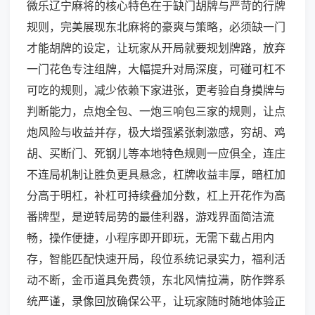
微乐辽宁麻将的核心特色在于缺门胡牌与严苛的行牌
规则，完美展现东北麻将的豪爽与策略，必须缺一门
才能胡牌的设定，让玩家从开局就要规划牌路，放弃
一门花色专注组牌，大幅提升对局深度，可碰可杠不
可吃的规则，减少依赖下家进张，更考验自身摸牌与
判断能力，点炮全包、一炮三响包三家的规则，让点
炮风险与收益并存，极大增强紧张刺激感，穷胡、鸡
胡、买断门、死钢儿等本地特色规则一应俱全，连庄
不连局机制让胜负更具悬念，杠牌收益丰厚，暗杠加
分高于明杠，补杠可持续叠加分数，杠上开花作为高
番牌型，是逆转局势的最佳利器，游戏界面简洁流
畅，操作便捷，小程序即开即玩，无需下载占用内
存，智能匹配快速开局，段位系统记录实力，福利活
动不断，金币道具免费领，东北风情拉满，防作弊系
统严谨，录像回放确保公平，让玩家随时随地体验正