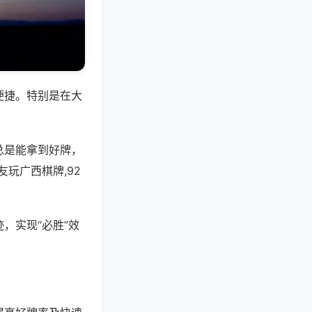
便捷。特别是在大
总是能拿到好牌，
玩广西棋牌,92
，实现“必胜”效
。