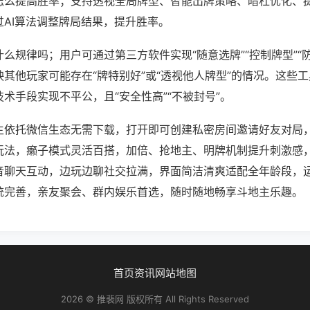
怎么提高胜率；支持透视全局牌型、智能出牌策略、暗杠优化、
过AI算法调整牌局结果，提升胜率。
么规律吗；用户可通过第三方软件实现“随意选牌”“控制牌型”“
其他玩家可能存在“牌特别好”或“透视他人牌型”的情况。这些
术手段实现不平公，且“安全性高”“不被封号”。
主依托微信生态无需下载，打开即可创建私密房间邀请好友对局
玩法，癞子模式灵活百搭，加倍、抢地主、明牌机制提升刺激感
音聊天互动，边玩边聊社交拉满，界面简洁清爽适配全年龄段，
统完善，亲友聚会、群内娱乐首选，随时随地畅享斗地主乐趣。
首页
资讯
网站地图
2026 © 推裴网 版权所有 All Rights Reserved