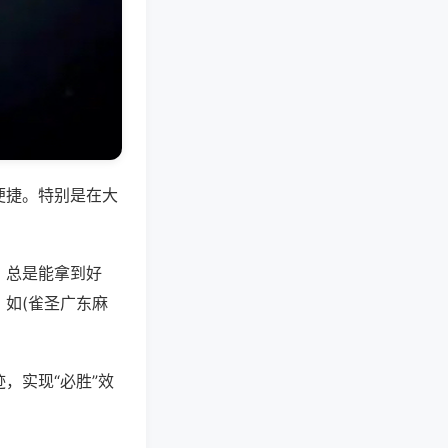
便捷。特别是在大
，总是能拿到好
如(雀圣广东麻
，实现“必胜”效
。