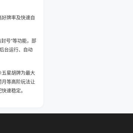
高好牌率及快速自
防封号”等功能，部
过后台运行、自动
卡五星胡牌为最大
捞月等高阶玩法让
配快速稳定。