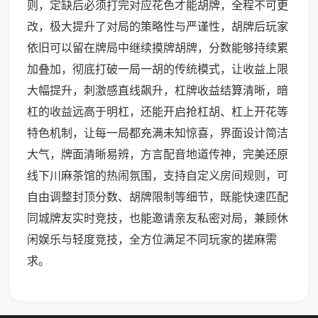
则，定缺后必须打完对应花色才能胡牌，全程不可更
改，极大提升了对局的策略性与严谨性，胡牌后玩家
依旧可以留在牌局中继续摸牌胡牌，分数能够持续累
加叠加，彻底打破一局一胡的传统模式，让收益上限
大幅提升，刺激感直线飙升，杠牌收益结算清晰，暗
杠的收益远高于明杠，还能开启抢杠胡、杠上开花等
特色机制，让每一局都充满未知惊喜，界面设计简洁
大气，牌面清晰易辨，方言配音地道传神，完美还原
线下川麻茶馆的热闹氛围，支持自定义房间规则，可
自由调整封顶分数、胡牌限制等细节，既能快速匹配
同城牌友实时竞技，也能邀请亲友私密对局，兼顾休
闲娱乐与轻度竞技，全方位满足不同玩家的搓麻需
求。