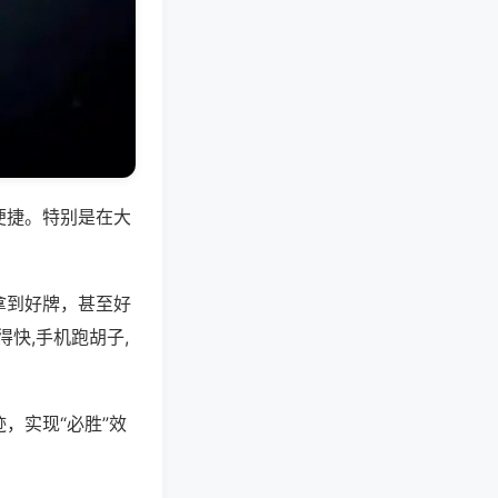
便捷。特别是在大
拿到好牌，甚至好
快,手机跑胡子,
，实现“必胜”效
。