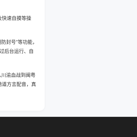
及快速自摸等操
测防封号”等功能，
通过后台运行、自
从川渝血战到闽粤
地道方言配音，真