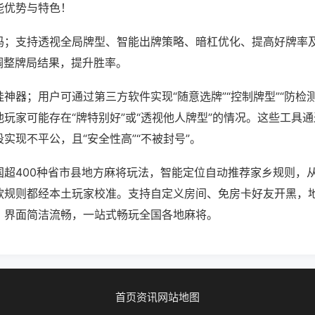
能优势与特色！
吗；支持透视全局牌型、智能出牌策略、暗杠优化、提高好牌率
调整牌局结果，提升胜率。
神器；用户可通过第三方软件实现“随意选牌”“控制牌型”“防检
玩家可能存在“牌特别好”或“透视他人牌型”的情况。这些工具
实现不平公，且“安全性高”“不被封号”。
国超400种省市县地方麻将玩法，智能定位自动推荐家乡规则，
款规则都经本土玩家校准。支持自定义房间、免房卡好友开黑，
，界面简洁流畅，一站式畅玩全国各地麻将。
首页
资讯
网站地图